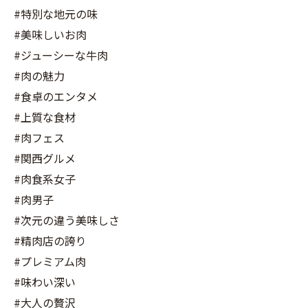
#特別な地元の味
#美味しいお肉
#ジューシーな牛肉
#肉の魅力
#食卓のエンタメ
#上質な食材
#肉フェス
#関西グルメ
#肉食系女子
#肉男子
#次元の違う美味しさ
#精肉店の誇り
#プレミアム肉
#味わい深い
#大人の贅沢