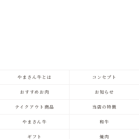
やまさん牛とは
コンセプト
おすすめお肉
お知らせ
テイクアウト商品
当店の特徴
やまさん牛
和牛
ギフト
焼肉