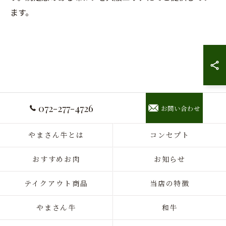
ます。
072-277-4726
お問い合わせ
やまさん牛とは
コンセプト
おすすめお肉
お知らせ
テイクアウト商品
当店の特徴
やまさん牛
和牛