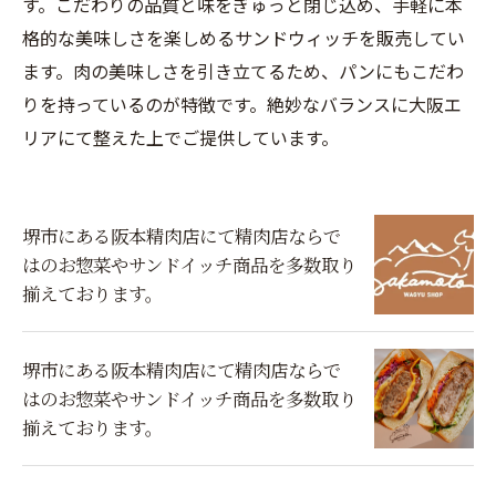
す。こだわりの品質と味をぎゅっと閉じ込め、手軽に本
格的な美味しさを楽しめるサンドウィッチを販売してい
ます。肉の美味しさを引き立てるため、パンにもこだわ
りを持っているのが特徴です。絶妙なバランスに大阪エ
リアにて整えた上でご提供しています。
堺市にある阪本精肉店にて精肉店ならで
はのお惣菜やサンドイッチ商品を多数取り
揃えております。
堺市にある阪本精肉店にて精肉店ならで
はのお惣菜やサンドイッチ商品を多数取り
揃えております。