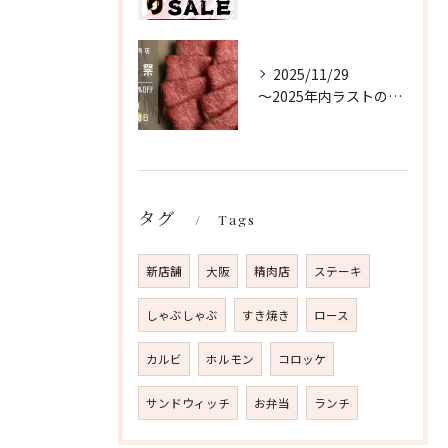
2025/11/29
〜2025年内ラストの超肉祭り〜
タグ
Tags
新店舗
大阪
精肉店
ステーキ
しゃぶしゃぶ
すき焼き
ロース
カルビ
ホルモン
コロッケ
サンドウィッチ
お弁当
ランチ