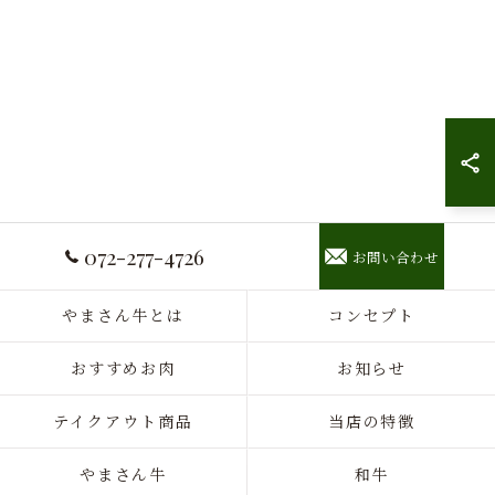
072-277-4726
お問い合わせ
やまさん牛とは
コンセプト
おすすめお肉
お知らせ
テイクアウト商品
当店の特徴
やまさん牛
和牛