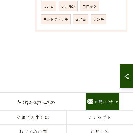
カルビ
ホルモン
コロッケ
サンドウィッチ
お弁当
ランチ
072-277-4726
お問い合わせ
やまさん牛とは
コンセプト
おすすめお肉
お知らせ