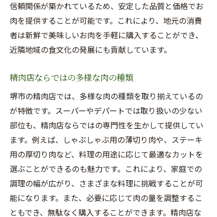
精肉店での買い物の楽しさを知る
信頼関係が築かれているため、安定した品質と価格でお
専門スタッフがすすめるおすすめ部位
肉を提供することが可能です。これにより、地元の消費
新鮮さを求めるなら精肉店へ
者は新鮮で美味しいお肉を手軽に購入することができ、
近隣地域の食文化の発展にも貢献しています。
家庭での料理の幅が広がる肉選び
地元の特産品を活かした肉料理
精肉店ならではの多様な肉の種類
健康志向に応える精肉店の工夫
堺市の精肉店では、多様な肉の種類を取り揃えているの
精肉店での買い物が堺市で人気の理由とそのメ
が特徴です。スーパーやデパートでは取り扱いの少ない
リット
部位も、精肉店ならではの専門性を生かして提供してい
お得な価格と質の両立が魅力
ます。例えば、しゃぶしゃぶ用の薄切り肉や、ステーキ
地元経済を支える消費活動
用の厚切り肉など、料理の用途に応じて最適なカットを
個別対応で自分好みのお肉を選べる
選ぶことができるのも魅力です。これにより、家庭での
地域イベントと連携したサービス
調理の幅が広がり、さまざまな料理に挑戦することが可
家庭料理へのアドバイスも充実
能になります。また、必要に応じて肉の量を調整するこ
ともでき、無駄なく購入することができます。精肉店な
堺市精肉店の質と価格に驚く理由を徹底解説