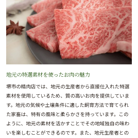
流通コスト削減による価格競争力の向上
生産者の顔が見える安心な取引
質を保ちつつ価格を抑える秘密
スーパーより安い堺市の精肉店価格の裏にある
流通の工夫
独自の仕入れルートでコスト削減
中間業者を介さない直接流通のメリット
地元の特選素材を使ったお肉の魅力
効率的な在庫管理でロスを最小限に
堺市の精肉店では、地元の生産者から直接仕入れた特選
地域限定販売による特別価格の実現
素材を使用しているため、質の高いお肉を提供していま
流通の最適化で価格に還元
す。地元の気候や土壌条件に適した飼育方法で育てられ
配送コスト削減による価格設定
た家畜は、特有の風味と柔らかさを持っています。この
堺市の精肉店で発見！良質な肉を手に入れる賢
ように、地元の素材を活かすことでその地域独自の味わ
い選択
いを楽しむことができるのです。また、地元生産者との