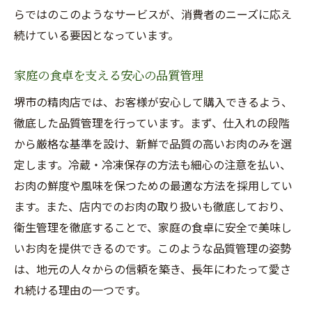
らではのこのようなサービスが、消費者のニーズに応え
品質管理の徹底で安心の提供
続けている要因となっています。
競争力ある価格設定の秘密
お得意様限定の特別キャンペーン
家庭の食卓を支える安心の品質管理
お客様の信頼を得る接客術
堺市の精肉店では、お客様が安心して購入できるよう、
質の良さを証明するリピーターの声
徹底した品質管理を行っています。まず、仕入れの段階
なぜ堺市の精肉店がスーパーよりもお得なのか
から厳格な基準を設け、新鮮で品質の高いお肉のみを選
その理由
定します。冷蔵・冷凍保存の方法も細心の注意を払い、
直接取引による品質保証と価格競争力
お肉の鮮度や風味を保つための最適な方法を採用してい
地域密着型のサービスの強み
ます。また、店内でのお肉の取り扱いも徹底しており、
衛生管理を徹底することで、家庭の食卓に安全で美味し
生産者と消費者をつなぐ橋渡し役
いお肉を提供できるのです。このような品質管理の姿勢
特売日やキャンペーンでさらなるお得
は、地元の人々からの信頼を築き、長年にわたって愛さ
消費者のニーズに応える商品開発
れ続ける理由の一つです。
地元愛を感じられる買い物体験