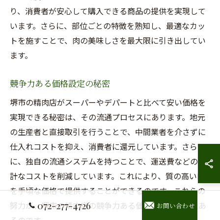
り、消費者が安心して購入できる商品の提供を実現して
います。さらに、部位ごとの特徴を熟知し、最適なカッ
トを施すことで、肉の美味しさを最大限に引き出してい
ます。
競争力ある価格設定の秘密
堺市の精肉店がスーパーやデパートと比べて安い価格を
実現できる秘密は、その流通プロセスにあります。地元
の生産者と直接取引を行うことで、中間業者を介さずに
仕入れコストを抑え、消費者に還元しています。さら
に、独自の流通システムを持つことで、運送費などの余
計なコストを削減しています。これにより、質の高い肉
を手頃な価格で提供することができるのです。これらの
072-277-4726
努力が、堺市の精肉店の競争力ある価格設定の背景にあ
お問い合わせ
るのです。