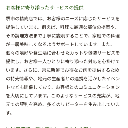
堺市で安価にお肉を手に入れる方法精肉店の選
お客様に寄り添ったサービスの提供
び方
堺市の精肉店では、お客様のニーズに応じたサービスを
精肉店選びで注意すべきポイント
提供しています。例えば、料理に最適な部位の提案や、
初めての精肉店利用者へのアドバイス
その調理方法まで丁寧に説明することで、家庭での料理
質とコストのバランスを見る目を養う
が一層美味しくなるようサポートしています。また、
地元の口コミを活用した店選び
個々の嗜好や食生活に合わせたカットや包装サービスを
提供し、お客様一人ひとりに寄り添った対応を心掛けて
お得な情報を収集するテクニック
います。さらに、常に新鮮でお得なお肉を提供するため
の特売情報や、地元の生産者との連携を活かしたイベン
トなども開催しており、お客様とのコミュニケーション
を大切にしています。このようなサービスの充実が、地
元での評判を高め、多くのリピーターを生み出していま
す。